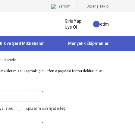
Yardım
Sipariş Takip
Giriş Yap
Sepetim
Üye Ol
tlik ve Şerit Mıknatıslar
Manyetik Ekipmanlar
arkasıdır.
yetkililerimize ulaşmak için lütfen aşağıdaki formu doldurunuz.
*
ya istek
Toplu alım için fiyat isteği
*