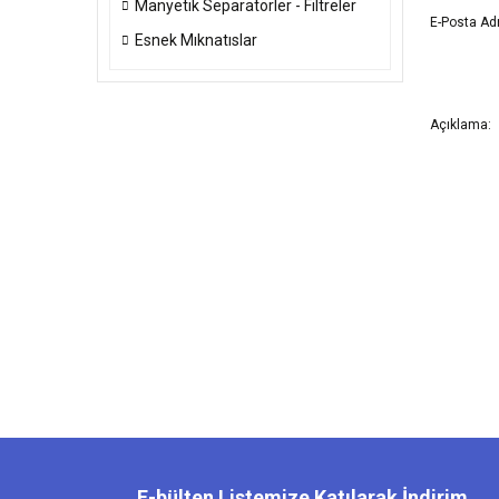
Manyetik Separatörler - Filtreler
E-Posta Adr
Esnek Mıknatıslar
Açıklama:
E-bülten Listemize Katılarak İndirim