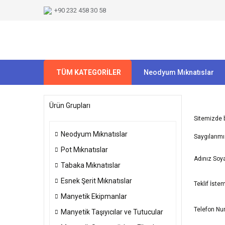
+90 232 458 30 58
TÜM KATEGORİLER
Neodyum Mıknatıslar
Ürün Grupları
Sitemizde b
Neodyum Mıknatıslar
Saygılarımı
Pot Mıknatıslar
Adınız Soya
Tabaka Mıknatıslar
Esnek Şerit Mıknatıslar
Teklif İste
Manyetik Ekipmanlar
Telefon Nu
Manyetik Taşıyıcılar ve Tutucular