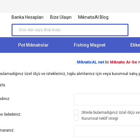
Banka Hesapları
Bize Ulaşın
MıknatısAl Blog
Pot Mıknatıslar
Fishing Magnet
Etike
MiknatisAL.net
bir
Mıknatıs Ar-Ge
m
ulamadığınız özel ölçü ve istekleriniz, toplu alımlarınız için veya kurumsal satış 
zla.
dınız:
Sitede bulamadığınız özel ölçü ve
me Sebebiniz:
Kurumsal teklif isteği
maranız: