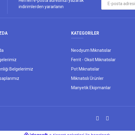
Hemen e-posta adresinizi yazarak
indirimlerden yararlanın
ZDA
KATEGORİLER
da
Neodyum Mıknatıslar
gelerimiz
Ferrit - Oksit Mıknatıslar
nliği Belgelerimiz
Pot Mıknatıslar
saplarımız
Mıknatıslı Ürünler
Manyetik Ekipmanlar
ile