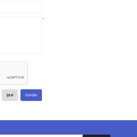
*
İptal
Gönder