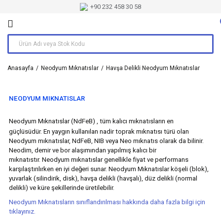
+90 232 458 30 58
Anasayfa
Neodyum Mıknatıslar
Havşa Delikli Neodyum Mıknatıslar
NEODYUM MIKNATISLAR
Neodyum Mıknatıslar (NdFeB)
, tüm kalıcı mıknatısların en
güçlüsüdür. En yaygın kullanılan nadir toprak mıknatısı türü olan
Neodyum mıknatıslar, NdFeB, NIB veya Neo mıknatıs olarak da bilinir.
Neodim, demir ve bor alaşımından yapılmış kalıcı bir
mıknatıstır. Neodyum mıknatıslar genellikle fiyat ve performans
karşılaştırılırken en iyi değeri sunar. Neodyum Mıknatıslar köşeli (blok),
yuvarlak (silindirik, disk), havşa delikli (havşalı), düz delikli (normal
delikli) ve küre şekillerinde üretilebilir.
Neodyum Mıknatısların sınıflandırılması hakkında daha fazla bilgi için
tıklayınız.