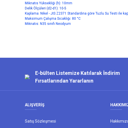
Mıknatıs Yüksekliği (h): 10mm
Delik Ölçüleri (d2-d1): 10-5
Kaplama: Nikel - JIS Z2371 Standardına göre Tuzlu Su Testi ile k
Maksimum Çalışma Sıcaklığı: 80 °C
Mıknatıs: N35 sınıfı Neodyum
Bu ürünün fiyat bilgisi, resim, ürün açıklamalarında ve diğer kon
Görüş ve önerileriniz için teşekkür ederiz.
Ürün resmi kalitesiz, bozuk veya görüntülenemiyor.
E-bülten Listemize Katılarak İndirim
Ürün açıklamasında eksik bilgiler bulunuyor.
Fırsatlarından Yararlanın
Ürün bilgilerinde hatalar bulunuyor.
Ürün fiyatı diğer sitelerden daha pahalı.
Bu ürüne benzer farklı alternatifler olmalı.
ALIŞVERİŞ
HAKKIMI
Satış Sözleşmesi
Hakkımız