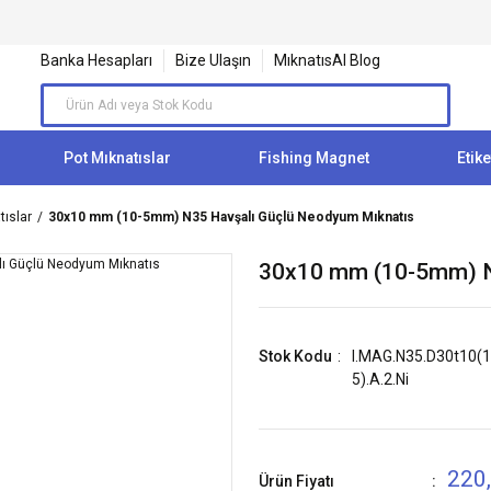
Banka Hesapları
Bize Ulaşın
MıknatısAl Blog
Pot Mıknatıslar
Fishing Magnet
Etike
tıslar
30x10 mm (10-5mm) N35 Havşalı Güçlü Neodyum Mıknatıs
30x10 mm (10-5mm) N
Stok Kodu
I.MAG.N35.D30t10(1
5).A.2.Ni
220
Ürün Fiyatı