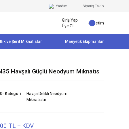
Yardım
Sipariş Takip
Giriş Yap
Sepetim
Üye Ol
tlik ve Şerit Mıknatıslar
Manyetik Ekipmanlar
35 Havşalı Güçlü Neodyum Mıknatıs
0-
Kategori
Havşa Delikli Neodyum
Mıknatıslar
,00 TL + KDV