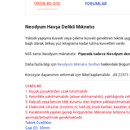
ÜRÜN BILGISI
YORUMLAR
Neodyum Havşa Delikli Mıknatıs
Yüksek yapışma kuvveti veya çekme kuvveti gerektiren teknik uyg
bağlı olarak, birkaç yüz kilograma kadar tutma kuvvetleri vardır.
N35 serisi Neodyum mıknatıstır.
Piyasada sadece Neodyum denen 
Daha fazla bilgi için
Neodyum Mıknatıs Sınıfları
hakkındaki bloğumu
Korozyon dayanımını arttırmak için Nikel
kaplamalıdır.
JIS Z2371 
UYARILAR:
1.
Küçük çocuklardan uzak tutulmalıdır.
2. Kesinlikle yakılmamalıdır (ateşe atılmamalıdır), yakıldığında zehi
3. Kalp pili veya benzer tıbbi durumu olan kişilere yaklaştırılmamalı
4. Elektronik cihazlar (monitör, tv, hdd vb), kredi kartları, kasetler
5. Karakteristik yapıları gereği kırılgandırlar. Mıknatıslar birbirine 
ayırmak/birleştirmek gerekmektedir.
Teknik Özellikler:
.
Çapı (D): 30mm