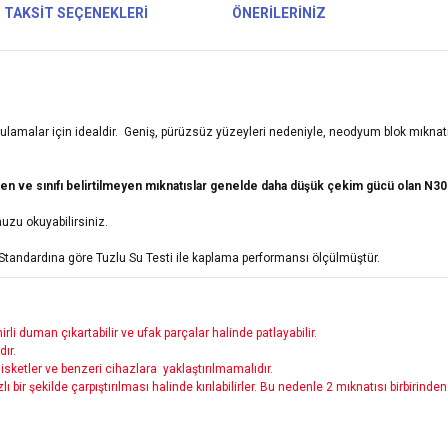
TAKSIT SEÇENEKLERI
ÖNERILERINIZ
ulamalar için idealdir. Geniş, pürüzsüz yüzeyleri nedeniyle, neodyum blok mıkna
ve sınıfı belirtilmeyen mıknatıslar genelde daha düşük çekim gücü olan N30-
zu okuyabilirsiniz.
Standardına göre Tuzlu Su Testi ile kaplama performansı ölçülmüştür.
rli duman çıkartabilir ve ufak parçalar halinde patlayabilir.
dır.
, disketler ve benzeri cihazlara
yaklaştırılmamalıdır.
hızlı bir şekilde çarpıştırılması halinde kırılabilirler. Bu nedenle 2 mıknatısı birbiri