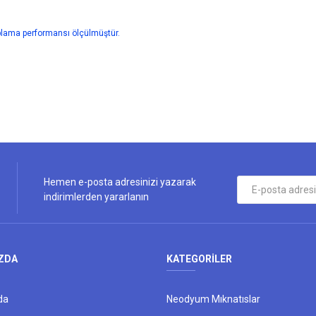
aplama performansı ölçülmüştür.
ularda yetersiz gördüğünüz noktaları öneri formunu kullanarak tarafımıza iletebi
Bu ürüne ilk yorumu siz yapın!
Yorum Yaz
Hemen e-posta adresinizi yazarak
indirimlerden yararlanın
ZDA
KATEGORİLER
da
Neodyum Mıknatıslar