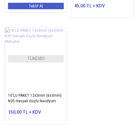
45,00 TL + KDV
Teklif Al
TÜKENDİ
10'LU PAKET 12x3mm (6x3mm)
N35 Havşalı Güçlü Neodyum
Mıknatıs
150,00 TL + KDV