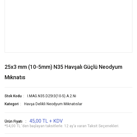
25x3 mm (10-5mm) N35 Havşalı Güçlü Neodyum
Mıknatıs
Stok Kodu
I.MAG.N35.D25t3(10-5).A.2.Ni
Kategori
Havşa Delikli Neodyum Mıknatıslar
45,00 TL + KDV
Ürün Fiyatı
*54,00 TL 'den başlayan taksitlerle. 12 ay’a varan Taksit Seçenekleri.