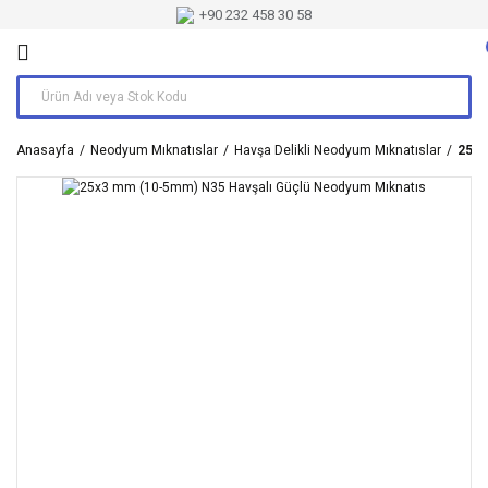
+90 232 458 30 58
Anasayfa
Neodyum Mıknatıslar
Havşa Delikli Neodyum Mıknatıslar
25x3