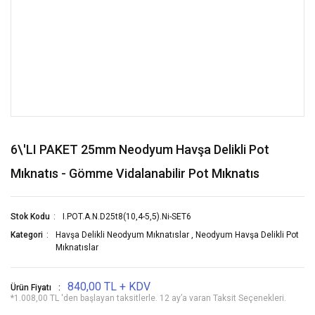
6\'LI PAKET 25mm Neodyum Havşa Delikli Pot
Mıknatıs - Gömme Vidalanabilir Pot Mıknatıs
Stok Kodu
I.POT.A.N.D25t8(10,4-5,5).Ni-SET6
Kategori
Havşa Delikli Neodyum Mıknatıslar
,
Neodyum Havşa Delikli Pot
Mıknatıslar
840,00 TL + KDV
Ürün Fiyatı
*1.008,00 TL 'den başlayan taksitlerle. 12 ay’a varan Taksit Seçenekleri.