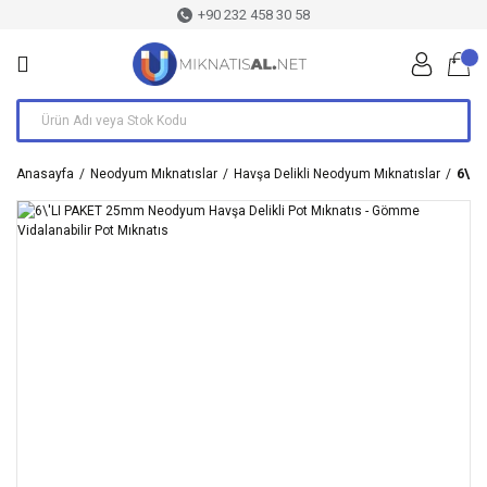
+90 232 458 30 58
Anasayfa
Neodyum Mıknatıslar
Havşa Delikli Neodyum Mıknatıslar
6\'L