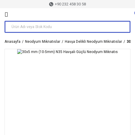
+90 232 458 30 58
Anasayfa
Neodyum Mıknatıslar
Havşa Delikli Neodyum Mıknatıslar
30x5