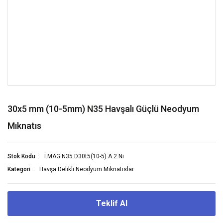
30x5 mm (10-5mm) N35 Havşalı Güçlü Neodyum
Mıknatıs
Stok Kodu
I.MAG.N35.D30t5(10-5).A.2.Ni
Kategori
Havşa Delikli Neodyum Mıknatıslar
Teklif Al