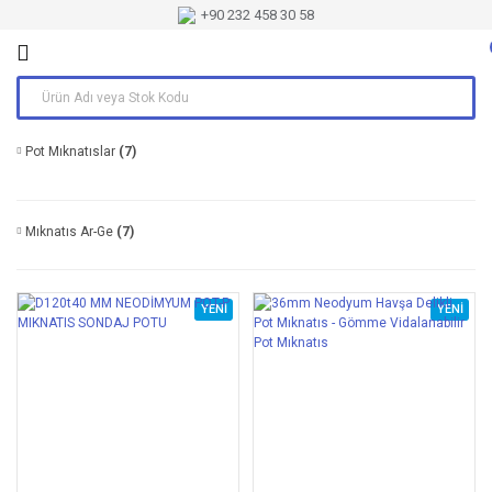
+90 232 458 30 58
Pot Mıknatıslar
(7)
Mıknatıs Ar-Ge
(7)
YENİ
YENİ