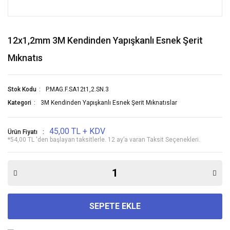
12x1,2mm 3M Kendinden Yapışkanlı Esnek Şerit
Mıknatıs
Stok Kodu
P.MAG.F.SA12t1,2.SN.3
Kategori
3M Kendinden Yapışkanlı Esnek Şerit Mıknatıslar
45,00 TL + KDV
Ürün Fiyatı
*54,00 TL 'den başlayan taksitlerle. 12 ay’a varan Taksit Seçenekleri.
SEPETE EKLE