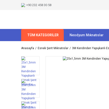
+90 232 458 30 58
TÜM KATEGORİLER
Neodyum Mıknatıslar
Anasayfa
Esnek Şerit Mıknatıslar
3M Kendinden Yapışkanlı Es