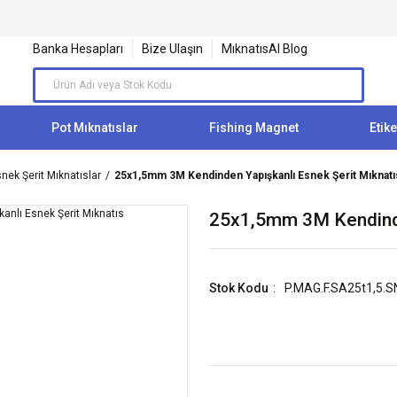
Banka Hesapları
Bize Ulaşın
MıknatısAl Blog
Pot Mıknatıslar
Fishing Magnet
Etike
nek Şerit Mıknatıslar
25x1,5mm 3M Kendinden Yapışkanlı Esnek Şerit Mıknatı
25x1,5mm 3M Kendinde
Stok Kodu
P.MAG.F.SA25t1,5.S