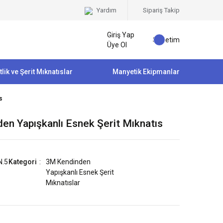
Yardım
Sipariş Takip
Giriş Yap
Sepetim
Üye Ol
tlik ve Şerit Mıknatıslar
Manyetik Ekipmanlar
s
n Yapışkanlı Esnek Şerit Mıknatıs
N.5
Kategori
3M Kendinden
Yapışkanlı Esnek Şerit
Mıknatıslar