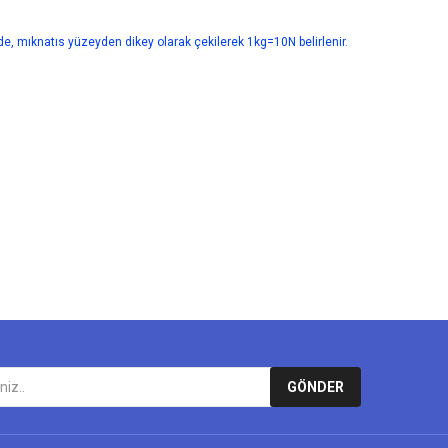
de, mıknatıs yüzeyden dikey olarak çekilerek 1kg=10N belirlenir.
lirsiniz.
GÖNDER