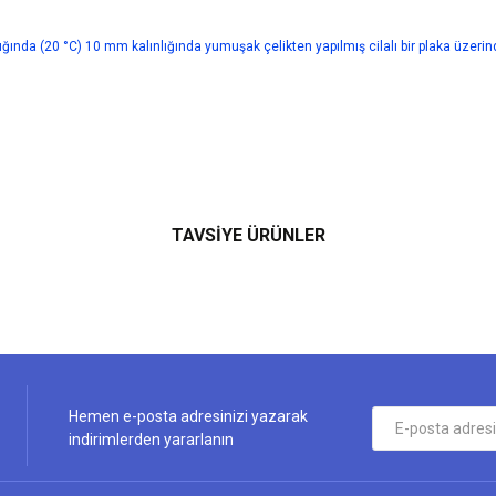
ğında (20 °C) 10 mm kalınlığında yumuşak çelikten yapılmış cilalı bir plaka üzerin
ularda yetersiz gördüğünüz noktaları öneri formunu kullanarak tarafımıza iletebi
TAVSİYE ÜRÜNLER
Bu ürüne ilk yorumu siz yapın!
Yorum Yaz
Hemen e-posta adresinizi yazarak
indirimlerden yararlanın