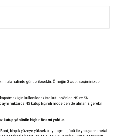
izin rulo halinde gönderilecektir. Örneğin 3 adet seçiminizde
k kapatmak için kullanılacak ise kutup yönleri NS ve SN
niz aynı miktarda NS kutup biçimli modelden de almanız gerekir.
nız kutup yönünün hiçbir önemi yoktur.
lı Bant, birçok yüzeye yüksek bir yapışma gücü ile yapışarak metal