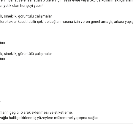
 verir. Sanat ve el sanatları projeleri için veya evde veya okulda kullanmak için ha
nyetik olan her şeyi yapın!
ik, sineklik, görüntülü çalışmalar
re tekrar kapatılabilir şekilde bağlanmasına izin veren genel amaçlı, arkası yapışk
ırır
ik, sineklik, görüntülü çalışmalar
ırır
r.
nların geçici olarak eklenmesi ve etiketleme.
an yağla hafifçe kirlenmiş yüzeylere mükemmel yapışma sağlar.