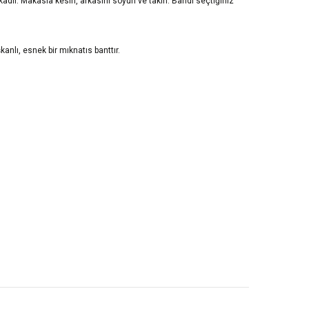
rikadır. Makasla kesin, arkasını soyun ve takın. Bandı seçtiğiniz
anlı, esnek bir mıknatıs banttır.