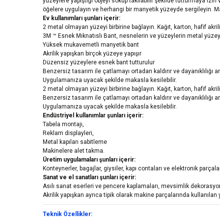
yüzeylere yapıştığı objeyi söküp takılabilir şekilde tutturmaya izin
öğelere uygulayın ve herhangi bir manyetik yüzeyde sergileyin. Ma
Ev kullanımları şunları içerir:
2 metal olmayan yüzeyi birbirine bağlayın. Kağıt, karton, hafif akril
3M ™ Esnek Mıknatıslı Bant, nesnelerin ve yüzeylerin metal yüzeyle
Yüksek mukavemetli manyetik bant
Akrilik yapışkan birçok yüzeye yapışır
Düzensiz yüzeylere esnek bant tutturulur
Benzersiz tasarım ile çatlamayı ortadan kaldırır ve dayanıklılığı art
Uygulamanıza uyacak şekilde makasla kesilebilir.
2 metal olmayan yüzeyi birbirine bağlayın. Kağıt, karton, hafif akril
Benzersiz tasarım ile çatlamayı ortadan kaldırır ve dayanıklılığı art
Uygulamanıza uyacak şekilde makasla kesilebilir.
Endüstriyel kullanımlar şunları içerir:
Tabela montajı,
Reklam displayleri,
Metal kapıları sabitleme
Makinelere alet takma.
Üretim uygulamaları şunları içerir:
Konteynerler, bagajlar, giysiler, kapı contaları ve elektronik parçala
Sanat ve el sanatları şunları içerir:
Asılı sanat eserleri ve pencere kaplamaları, mevsimlik dekorasyo
Akrilik yapışkan ayrıca tipik olarak makine parçalarında kullanıl
Teknik Özellikler: