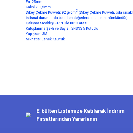
En: 25mm
Kalınlık: 1,5mm
2
Dikey Çekme Kuvveti: 92
g/cm
(Dikey Çekme Kuvveti, oda sıcaklı
İstisnai durumlarda belirtilen değerlerden sapma mümkündür)
Çalışma Sıcaklığı: -15°C ile 80°C arası.
Kutuplanma Şekli ve Sayısı: SNSNS 5 Kutuplu
Yapışkan: 3M
Mıknatıs: Esnek Kauçuk
Bu ürünün fiyat bilgisi, resim, ürün açıklamalarında ve diğer kon
Görüş ve önerileriniz için teşekkür ederiz.
YENİ
Ürün resmi kalitesiz, bozuk veya görüntülenemiyor.
Ürün açıklamasında eksik bilgiler bulunuyor.
Ürün bilgilerinde hatalar bulunuyor.
Ürün fiyatı diğer sitelerden daha pahalı.
E-bülten Listemize Katılarak İndirim
Bu ürüne benzer farklı alternatifler olmalı.
Fırsatlarından Yararlanın