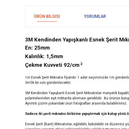
ÜRÜN BILGISI
YORUMLAR
3M Kendinden Yapışkanlı Esnek Şerit Mık
En: 25mm
Kalınlık: 1,5mm
Çekme Kuvveti 92/
cm
2
1m Esnek Şerit Mıknatıs fiyatıdır. 1 adet seçiminizde 1m gönderile
3m'lik bir rulo gönderilecektir.
3M Kendinden Yapışkanlı Esnek Şerit Mıknatıslar
manyetik kapaklar
polaritelerinden eşit miktarda alınması gereklidir.
Bu ürünün kutup
Ayrıntılı çizimi yukarıdaki ürün fotoğrafları arasında bulabilirsiniz.
Sadece iki şerit mıknatısı birbirine yapıştırmak için kutup yön
Esnek Şerit (Bant) Mıknatıslar; eğilebilir, bükülebilir ve düzensiz