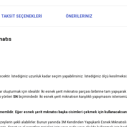
TAKSIT SEÇENEKLERI
ÖNERILERINIZ
natıs
cektir. İstediğiniz uzunluk kadar seçim yapabilirsiniz. İstediğiniz ölçü kesilmeks
 oluşturmak için idealdir. İki esnek şerit mıknatısı parçası birbirine tam yapışara
 yönleri
SN
biçimindedir. İki esnek şerit mıknatısın karşılıklı yapışmasını isterse
ü önemlidir. Eğer esnek şerit mıknatısı başka cisimleri çekmek için kullanacaksa
 yüzeylerin şekli alabilirler. Bunun yanında 3M Kendinden Yapışkanlı Esnek Mıknatıs