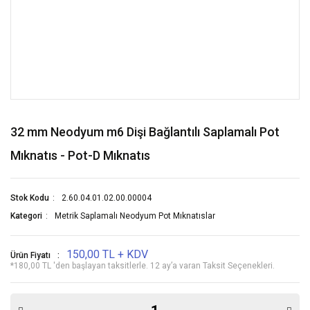
32 mm Neodyum m6 Dişi Bağlantılı Saplamalı Pot
Mıknatıs - Pot-D Mıknatıs
Stok Kodu
2.60.04.01.02.00.00004
Kategori
Metrik Saplamalı Neodyum Pot Mıknatıslar
150,00 TL + KDV
Ürün Fiyatı
*180,00 TL 'den başlayan taksitlerle. 12 ay’a varan Taksit Seçenekleri.