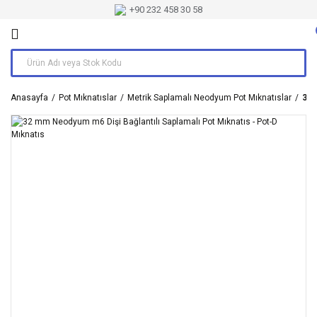
+90 232 458 30 58
Anasayfa
Pot Mıknatıslar
Metrik Saplamalı Neodyum Pot Mıknatıslar
32 