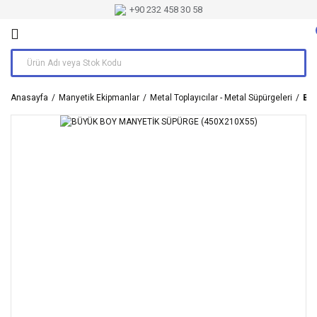
+90 232 458 30 58
Anasayfa
Manyetik Ekipmanlar
Metal Toplayıcılar - Metal Süpürgeleri
BÜ