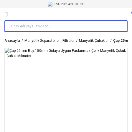
+90 232 458 30 58
Anasayfa
Manyetik Separatörler - Filtreler
Manyetik Çubuklar
Çap:25mm B