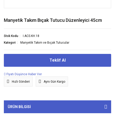
Manyetik Takım Bıçak Tutucu Düzenleyici 45cm
Stok Kodu
I.ACS.KH.18
Kategori
Manyetik Takım ve Bıçak Tutucular
Teklif Al
Fiyatı Düşünce Haber Ver
Hızlı Gönderi
Aynı Gün Kargo
ÜRÜN BILGISI