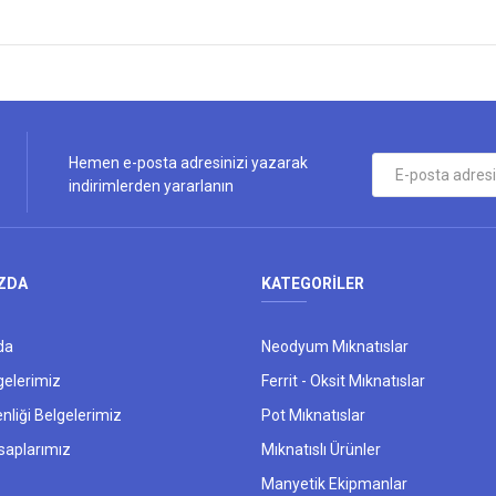
Hemen e-posta adresinizi yazarak
indirimlerden yararlanın
ZDA
KATEGORİLER
da
Neodyum Mıknatıslar
gelerimiz
Ferrit - Oksit Mıknatıslar
nliği Belgelerimiz
Pot Mıknatıslar
saplarımız
Mıknatıslı Ürünler
Manyetik Ekipmanlar