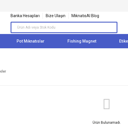
Banka Hesapları
Bize Ulaşın
MıknatısAl Blog
Pot Mıknatıslar
Fishing Magnet
Etike
iler
Ürün Bulunamadı.