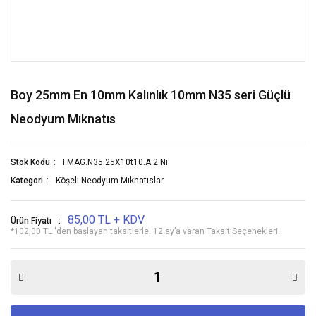
Boy 25mm En 10mm Kalınlık 10mm N35 seri Güçlü
Neodyum Mıknatıs
Stok Kodu
I.MAG.N35.25X10t10.A.2.Ni
Kategori
Köşeli Neodyum Mıknatıslar
85,00 TL + KDV
Ürün Fiyatı
*102,00 TL 'den başlayan taksitlerle. 12 ay’a varan Taksit Seçenekleri.