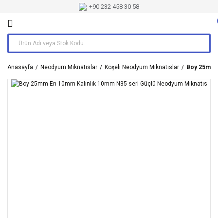
+90 232 458 30 58
Anasayfa
Neodyum Mıknatıslar
Köşeli Neodyum Mıknatıslar
Boy 25mm E