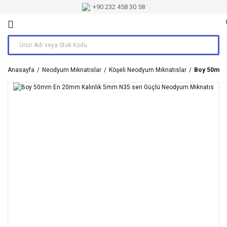
+90 232 458 30 58
Anasayfa
Neodyum Mıknatıslar
Köşeli Neodyum Mıknatıslar
Boy 50mm E