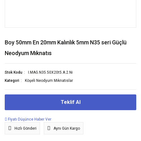
Boy 50mm En 20mm Kalınlık 5mm N35 seri Güçlü
Neodyum Mıknatıs
Stok Kodu
I.MAG.N35.50X20t5.A.2.Ni
Kategori
Köşeli Neodyum Mıknatıslar
Teklif Al
Fiyatı Düşünce Haber Ver
Hızlı Gönderi
Aynı Gün Kargo