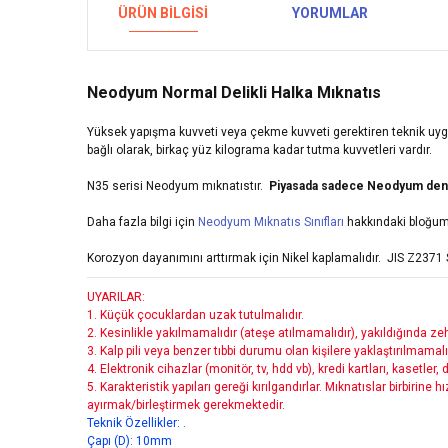
ÜRÜN BILGISI
YORUMLAR
Neodyum Normal Delikli Halka Mıknatıs
Yüksek yapışma kuvveti veya çekme kuvveti gerektiren teknik uyg
bağlı olarak, birkaç yüz kilograma kadar tutma kuvvetleri vardır.
N35 serisi Neodyum mıknatıstır.
Piyasada sadece Neodyum denen 
Daha fazla bilgi için
Neodyum Mıknatıs Sınıfları
hakkındaki bloğumu
Korozyon dayanımını arttırmak için Nikel
kaplamalıdır.
JIS Z2371 
UYARILAR:
1.
Küçük çocuklardan uzak tutulmalıdır.
2. Kesinlikle yakılmamalıdır (ateşe atılmamalıdır), yakıldığında zehi
3. Kalp pili veya benzer tıbbi durumu olan kişilere yaklaştırılmamalı
4. Elektronik cihazlar (monitör, tv, hdd vb), kredi kartları, kasetler
5. Karakteristik yapıları gereği kırılgandırlar. Mıknatıslar birbirine 
ayırmak/birleştirmek gerekmektedir.
Teknik Özellikler:
.
Çapı (D): 10mm