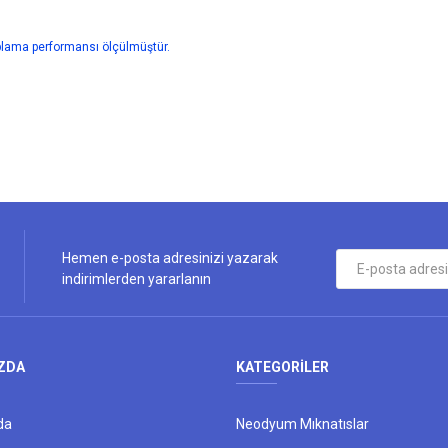
aplama performansı ölçülmüştür.
ularda yetersiz gördüğünüz noktaları öneri formunu kullanarak tarafımıza iletebi
Bu ürüne ilk yorumu siz yapın!
Yorum Yaz
Hemen e-posta adresinizi yazarak
indirimlerden yararlanın
ZDA
KATEGORİLER
da
Neodyum Mıknatıslar