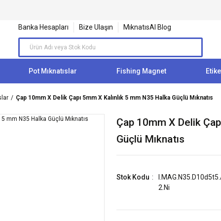
Banka Hesapları
Bize Ulaşın
MıknatısAl Blog
Pot Mıknatıslar
Fishing Magnet
Etike
lar
Çap 10mm X Delik Çapı 5mm X Kalınlık 5 mm N35 Halka Güçlü Mıknatıs
Çap 10mm X Delik Çap
Güçlü Mıknatıs
Stok Kodu
I.MAG.N35.D10d5t5.
2.Ni