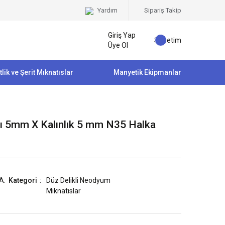
Yardım
Sipariş Takip
Giriş Yap
Sepetim
Üye Ol
tlik ve Şerit Mıknatıslar
Manyetik Ekipmanlar
ı 5mm X Kalınlık 5 mm N35 Halka
A.
Kategori
Düz Delikli Neodyum
Mıknatıslar