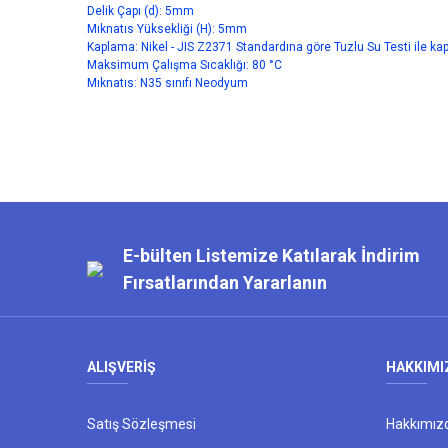
Delik Çapı (d): 5mm
Mıknatıs Yüksekliği (H): 5mm
Kaplama: Nikel - JIS Z2371 Standardına göre Tuzlu Su Testi ile k
Maksimum Çalışma Sıcaklığı: 80 °C
Mıknatıs: N35 sınıfı Neodyum
Bu ürünün fiyat bilgisi, resim, ürün açıklamalarında ve diğer kon
Görüş ve önerileriniz için teşekkür ederiz.
Ürün resmi kalitesiz, bozuk veya görüntülenemiyor.
E-bülten Listemize Katılarak İndirim
Ürün açıklamasında eksik bilgiler bulunuyor.
Fırsatlarından Yararlanın
Ürün bilgilerinde hatalar bulunuyor.
Ürün fiyatı diğer sitelerden daha pahalı.
Bu ürüne benzer farklı alternatifler olmalı.
ALIŞVERİŞ
HAKKIMI
Satış Sözleşmesi
Hakkımız