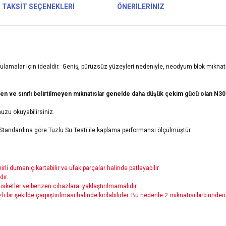
TAKSIT SEÇENEKLERI
ÖNERILERINIZ
ulamalar için idealdir. Geniş, pürüzsüz yüzeyleri nedeniyle, neodyum blok mıkna
ve sınıfı belirtilmeyen mıknatıslar genelde daha düşük çekim gücü olan N30-
zu okuyabilirsiniz.
Standardına göre Tuzlu Su Testi ile kaplama performansı ölçülmüştür.
rli duman çıkartabilir ve ufak parçalar halinde patlayabilir.
dır.
, disketler ve benzeri cihazlara
yaklaştırılmamalıdır.
hızlı bir şekilde çarpıştırılması halinde kırılabilirler. Bu nedenle 2 mıknatısı birbiri